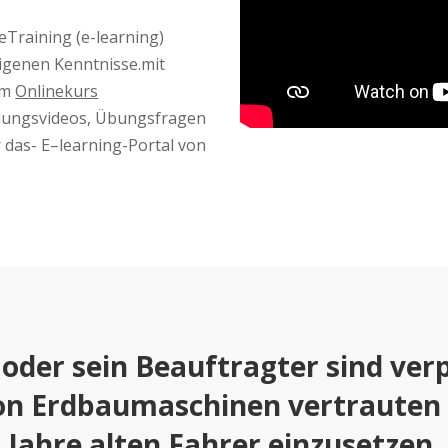
Training (e-learning)
eigenen Kenntnisse.mit
um
Onlinekurs
lungsvideos, Übungsfragen
 das- E–learning-Portal von
der sein Beauftragter sind verpf
on Erdbaumaschinen vertrauten
Jahre alten Fahrer einzusetzen.