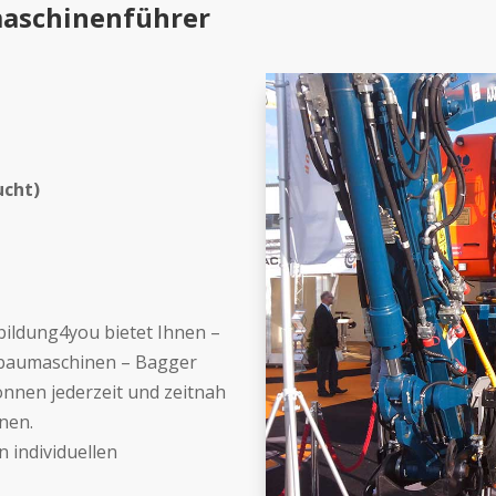
aschinenführer
ucht)
ldung4you bietet Ihnen –
dbaumaschinen – Bagger
önnen jederzeit und zeitnah
nen.
 individuellen