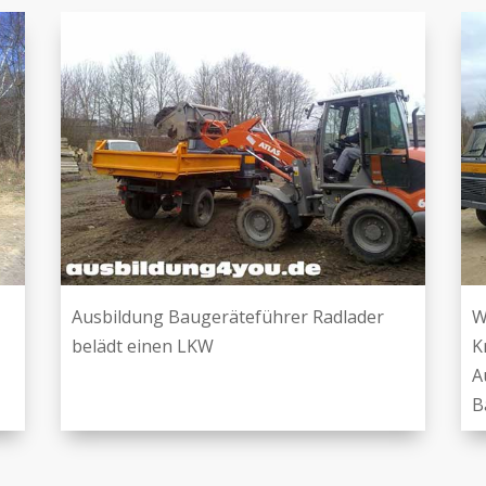
Ausbildung Baugeräteführer Radlader
W
belädt einen LKW
K
A
B